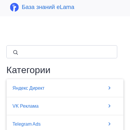
База знаний eLama
close
Категории
chevron_right
Яндекс Директ
chevron_right
VK Реклама
chevron_right
Telegram Ads