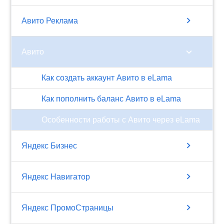
chevron_right
Авито Реклама
chevron_right
Авито
Как создать аккаунт Авито в eLama
Как пополнить баланс Авито в eLama
Особенности работы с Авито через eLama
chevron_right
Яндекс Бизнес
chevron_right
Яндекс Навигатор
chevron_right
Яндекс ПромоСтраницы