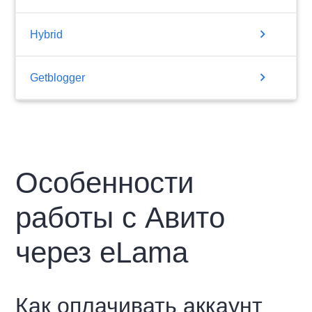
chevron_right
Hybrid
chevron_right
Getblogger
Особенности
работы с Авито
через eLama
Как оплачивать аккаунт