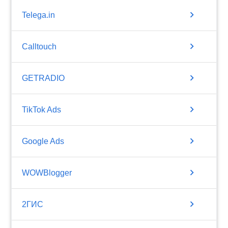
chevron_right
Telega.in
chevron_right
Calltouch
chevron_right
GETRADIO
chevron_right
TikTok Ads
chevron_right
Google Ads
chevron_right
WOWBlogger
chevron_right
2ГИС