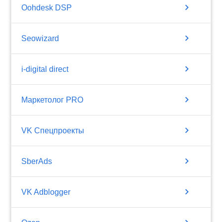
chevron_right
Oohdesk DSP
chevron_right
Seowizard
chevron_right
i-digital direct
chevron_right
Маркетолог PRO
chevron_right
VK Спецпроекты
chevron_right
SberAds
chevron_right
VK Adblogger