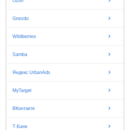
chevron_right
Ozon
chevron_right
Gnezdo
chevron_right
Wildberries
chevron_right
Samba
chevron_right
Яндекс UrbanAds
chevron_right
MyTarget
chevron_right
ВКонтакте
chevron_right
Т-Банк